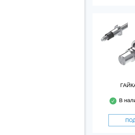
ГАЙК
В нал
ПО