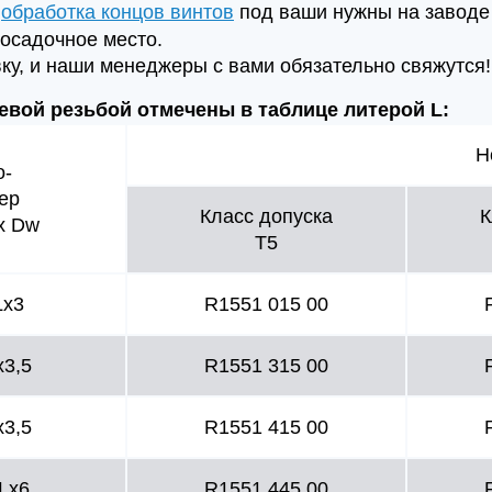
а
обработка концов винтов
под ваши нужны на заводе 
осадочное место.
ку, и наши менеджеры с вами обязательно свяжутся!
вой резьбой отмечены в таблице литерой L:
Н
о-
ер
Класс допуска
К
 x Dw
T5
Lx3
R1551 015 00
x3,5
R1551 315 00
x3,5
R1551 415 00
Lx6
R1551 445 00