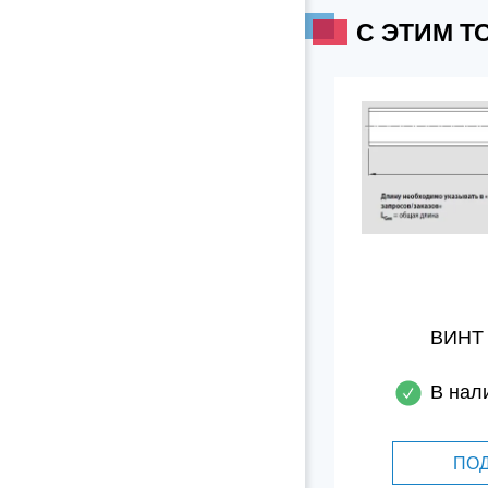
C ЭТИМ 
ВИНТ
В нал
ПО