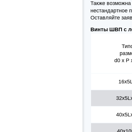
Также возможн
нестандартное п
Оставляйте заяв
Винты ШВП с ле
Тип
разм
d0 x P
16x5
32x5L
40x5L
40x10