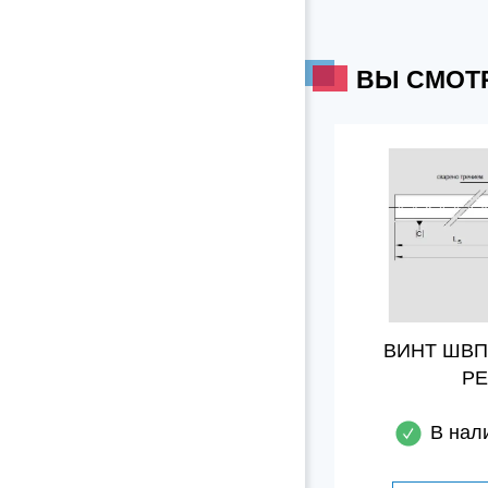
ВЫ СМОТ
ВИНТ ШВП
Р
В нал