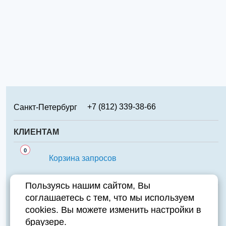
+7 (812) 339-38-66
Санкт-Петербург
+7 (499) 346-65-02
Москва
КЛИЕНТАМ
+7 (831) 219-95-94
Нижний Новгород
Сервис
0
+7 (861) 238-85-70
Краснодар
Корзина запросов
Аналоги
+7 (474) 220-01-78
Липецк
Важно знать
Пользуясь нашим сайтом, Вы
+7 (351) 711-15-87
Челябинск
соглашаетесь с тем, что мы используем
Контакты
+7 (343) 226-97-23
Екатеринбург
cookies. Вы можете изменить настройки в
Компания
+7 (846) 970-70-95
Самара
Адрес:
196084, Санкт-Петербург, ул. Парковая д.6А
браузере.