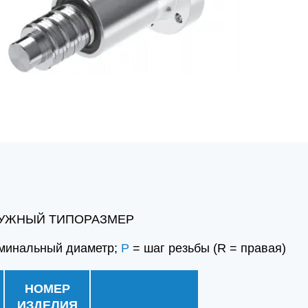
УЖНЫЙ ТИПОРАЗМЕР
оминальный диаметр;
P
= шаг резьбы (R = правая)
НОМЕР
ИЗДЕЛИЯ