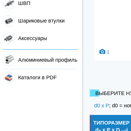
ШВП
Шариковые втулки
Аксессуары
1
Алюминиевый профиль
Каталоги в PDF
ВЫБЕРИТЕ Н
d0 x P
; d0 = н
ТИПОРАЗМЕР
d
x P x D
-i