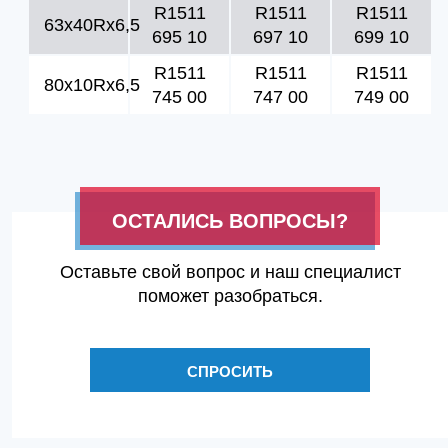
R1511
R1511
R1511
63x40Rx6,5
695 10
697 10
699 10
R1511
R1511
R1511
80x10Rx6,5
745 00
747 00
749 00
ОСТАЛИСЬ ВОПРОСЫ?
Оставьте свой вопрос и наш специалист
поможет разобраться.
СПРОСИТЬ