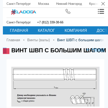
Санкт-Петербург
Москва
Нижний Новгород
Краснодар
Санкт-Петербург
+7 (812) 339-38-66
ГЛАВНАЯ
КАТАЛОГ
КОМПАНИЯ
ДОСТ
Главная
Винты (валы)
Винт ШВП с большим шагом
ВИНТ ШВП С БОЛЬШИМ ШАГОМ
Назад