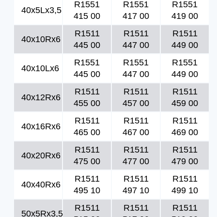
R1551
R1551
R1551
40x5Lx3,5
415 00
417 00
419 00
R1511
R1511
R1511
40x10Rx6
445 00
447 00
449 00
R1551
R1551
R1551
40x10Lx6
445 00
447 00
449 00
R1511
R1511
R1511
40x12Rx6
455 00
457 00
459 00
R1511
R1511
R1511
40x16Rx6
465 00
467 00
469 00
R1511
R1511
R1511
40x20Rx6
475 00
477 00
479 00
R1511
R1511
R1511
40x40Rx6
495 10
497 10
499 10
R1511
R1511
R1511
50x5Rx3,5