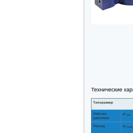
Технические хар
Типоразмер
Рабочее
p
max
давление
Расход
q
V max