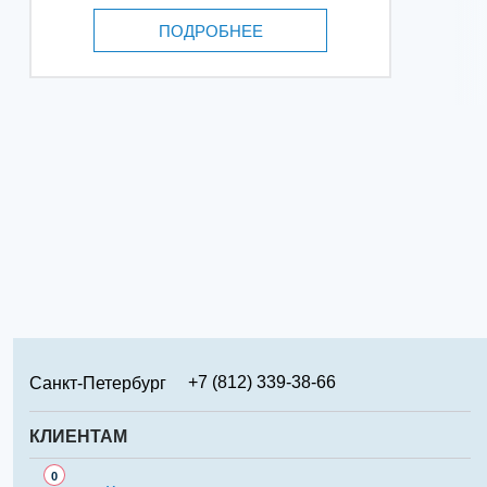
ПОДРОБНЕЕ
+7 (812) 339-38-66
Санкт-Петербург
+7 (499) 346-65-02
Москва
КЛИЕНТАМ
+7 (831) 219-95-94
Нижний Новгород
Сервис
0
+7 (861) 238-85-70
Краснодар