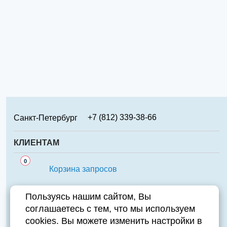
+7 (812) 339-38-66
Санкт-Петербург
+7 (499) 346-65-02
Москва
КЛИЕНТАМ
+7 (831) 219-95-94
Нижний Новгород
Сервис
0
+7 (861) 238-85-70
Краснодар
Корзина запросов
Аналоги
+7 (474) 220-01-78
Липецк
Важно знать
Пользуясь нашим сайтом, Вы
+7 (351) 711-15-87
Челябинск
соглашаетесь с тем, что мы используем
Контакты
+7 (343) 226-97-23
Екатеринбург
cookies. Вы можете изменить настройки в
Компания