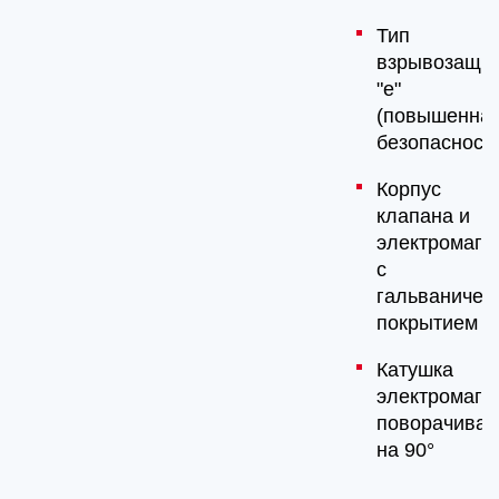
Тип
взрывозащи
"e"
(повышенна
безопасность
Корпус
клапана и
электромагн
с
гальваничес
покрытием
Катушка
электромагн
поворачивае
на 90°