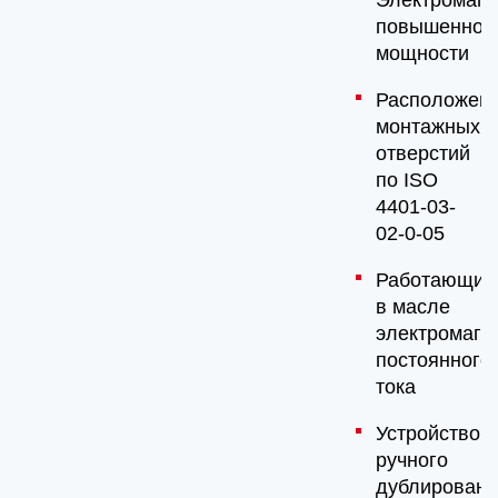
Электромагн
повышенной
мощности
Расположен
монтажных
отверстий
по ISO
4401-03-
02-0-05
Работающие
в масле
электромагн
постоянного
тока
Устройство
ручного
дублировани