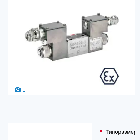
1
Типоразмер
6