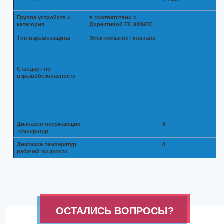
V max
Группа устройств и
в соответствии с
категория
Директивой ЕС 94/9/EС
Тип взрывозащиты
Электромагнит клапана
Стандарт по
взрывобезопасности
Диапазон окружающих
ϑ
температур
Диапазон температур
ϑ
рабочей жидкости
ОСТАЛИСЬ ВОПРОСЫ?