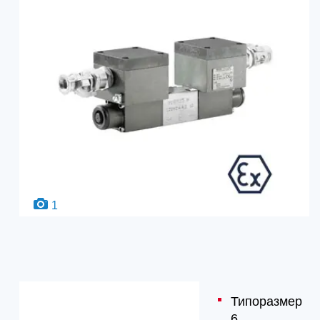
1
Типоразмер
6