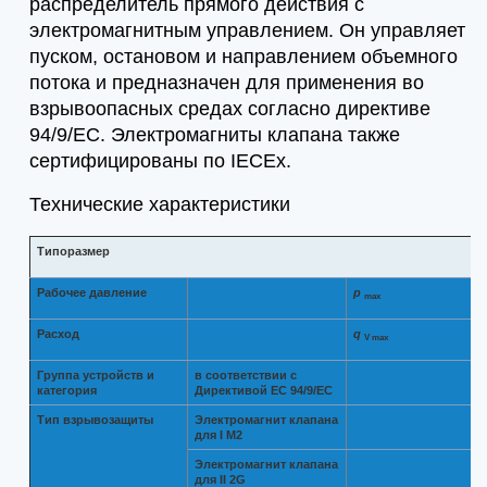
распределитель прямого действия с
электромагнитным управлением. Он управляет
пуском, остановом и направлением объемного
потока и предназначен для применения во
взрывоопасных средах согласно директиве
94/9/ЕС. Электромагниты клапана также
сертифицированы по IECEx.
Технические характеристики
Типоразмер
Рабочее давление
p
max
Расход
q
V max
Группа устройств и
в соответствии с
категория
Директивой ЕС 94/9/EС
Тип взрывозащиты
Электромагнит клапана
для I M2
Электромагнит клапана
для II 2G