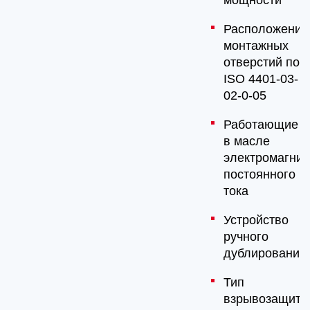
мощности
Расположение
монтажных
отверстий по
ISO 4401-03-
02-0-05
Работающие
в масле
электромагни
постоянного
тока
Устройство
ручного
дублирования
Тип
взрывозащиты