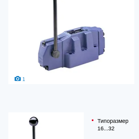
1
Типоразмер
16...32