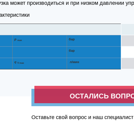
узка может производиться и при низком давлении уп
актеристики
p
бар
max
бар
q
л/мин
V max
ОСТАЛИСЬ ВОПР
Оставьте свой вопрос и наш специалист