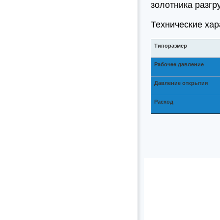
золотника разгр
Технические хар
Типоразмер
Рабочее давление
Давление открытия
Расход