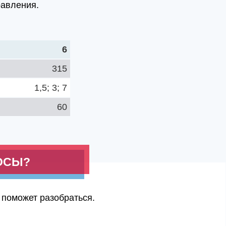
равления.
6
315
1,5; 3; 7
60
ОСЫ?
 поможет разобраться.