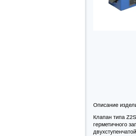
Описание издел
Клапан типа Z2S
герметичного за
двухступенчато