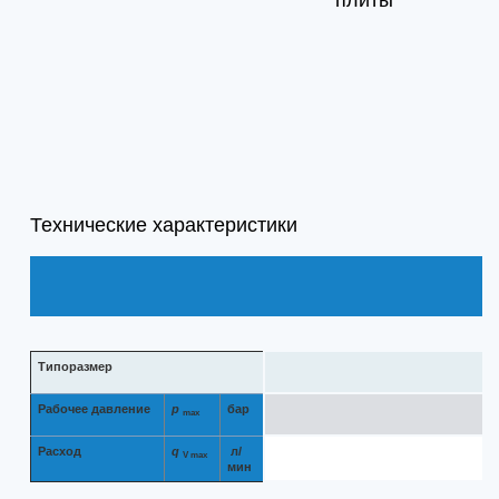
плиты
Технические характеристики
Типоразмер
Рабочее давление
p
бар
max
Расход
q
л/
V max
мин