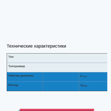
Технические характеристики
Тип
Типоразмер
Рабочее давление
p
max
Расход
q
Vmax