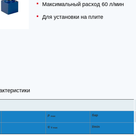
Максимальный расход 60 л/мин
Для установки на плите
актеристики
p
бар
max
q
l/min
V max