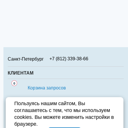
+7 (812) 339-38-66
Санкт-Петербург
+7 (499) 346-65-02
Москва
КЛИЕНТАМ
+7 (831) 219-95-94
Нижний Новгород
Сервис
0
+7 (861) 238-85-70
Краснодар
Корзина запросов
Аналоги
+7 (474) 220-01-78
Липецк
Важно знать
Пользуясь нашим сайтом, Вы
+7 (351) 711-15-87
Челябинск
соглашаетесь с тем, что мы используем
Контакты
+7 (343) 226-97-23
Екатеринбург
cookies. Вы можете изменить настройки в
Компания
+7 (846) 970-70-95
Самара
Адрес:
196084, Санкт-Петербург, ул. Парковая д.6А
браузере.