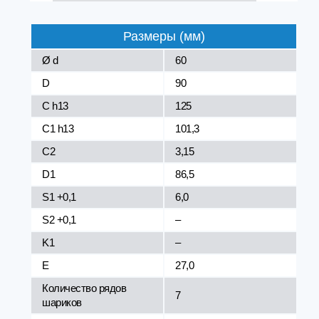
Размеры (мм)
Ø d
60
D
90
C h13
125
C1 h13
101,3
C2
3,15
D1
86,5
S1 +0,1
6,0
S2 +0,1
–
K1
–
E
27,0
Количество рядов
7
шариков