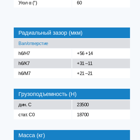
Угол α (°)
60
Радиальный зазор (мкм)
Вал/отверстие
h6/H7
+56 +14
h6/K7
+31 –11
h6/M7
+21 –21
Грузоподъемность (Н)
дин. C
23500
стат. C0
18700
Масса (кг)