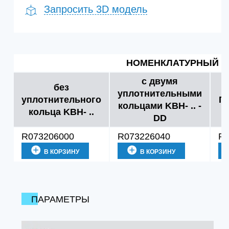
Запросить 3D модель
НОМЕНКЛАТУРНЫЙ 
с двумя
без
уплотнительными
уплотнительного
П
кольцами KBH- .. -
кольца KBH- ..
DD
R073206000
R073226040
R3
В КОРЗИНУ
В КОРЗИНУ
ПАРАМЕТРЫ