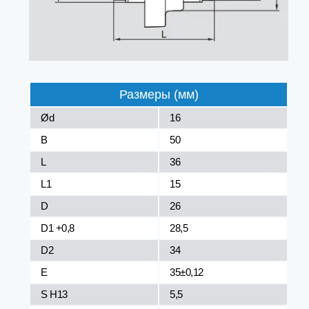
Размеры (мм)
Ød
16
B
50
L
36
L1
15
D
26
D1 +0,8
28,5
D2
34
E
35±0,12
S H13
5,5