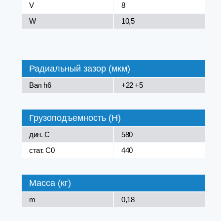
V
8
W
10,5
Радиальный зазор (мкм)
Вал h6
+22 +5
Грузоподъемность (Н)
дин. C
580
стат. C0
440
Масса (кг)
m
0,18