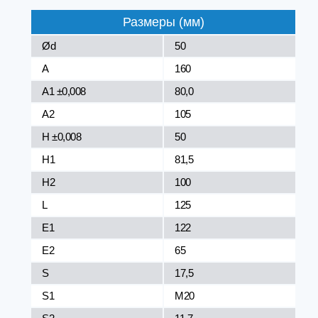
Размеры (мм)
Ød
50
A
160
A1 ±0,008
80,0
A2
105
H ±0,008
50
H1
81,5
H2
100
L
125
E1
122
E2
65
S
17,5
S1
M20