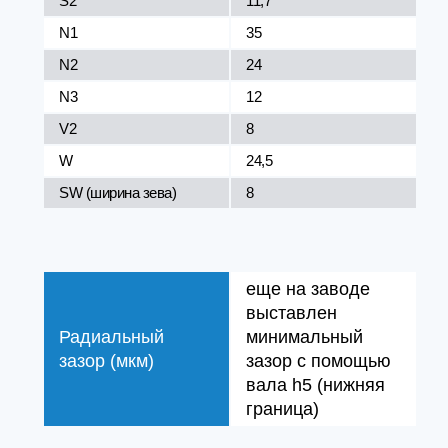
S2
11,7
N1
35
N2
24
N3
12
V2
8
W
24,5
SW (ширина зева)
8
еще на заводе
выставлен
Радиальный
минимальный
зазор (мкм)
зазор с помощью
вала h5 (нижняя
граница)