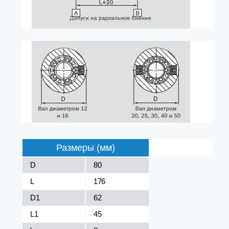
Размеры (мм)
D
80
L
176
D1
62
L1
45