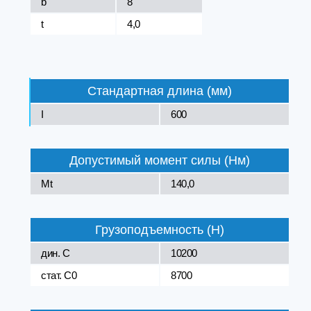
b
8
t
4,0
Стандартная длина (мм)
I
600
Допустимый момент силы (Нм)
Mt
140,0
Грузоподъемность (Н)
дин. C
10200
стат. C0
8700