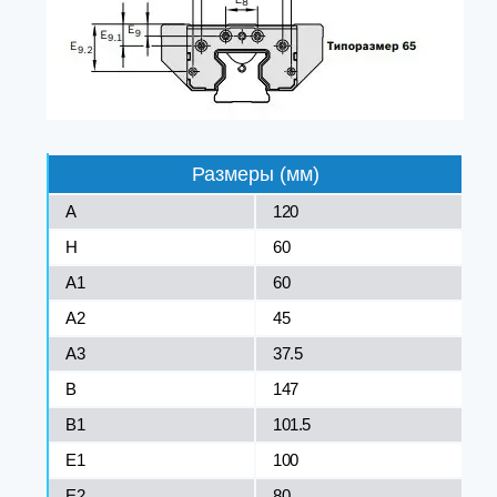
Размеры (мм)
A
120
H
60
A1
60
A2
45
A3
37.5
B
147
B1
101.5
E1
100
E2
80