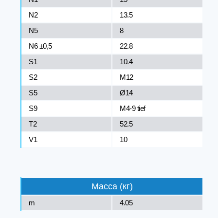
N2
13.5
N5
8
N6 ±0,5
22.8
S1
10.4
S2
M12
S5
Ø14
S9
M4-9 tief
T2
52.5
V1
10
Масса (кг)
m
4.05