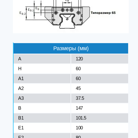
Размеры (мм)
A
120
H
60
A1
60
A2
45
A3
37.5
B
147
B1
101.5
E1
100
E2
80