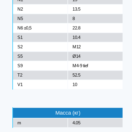
N2
13.5
N5
8
N6 ±0,5
22.8
S1
10.4
S2
M12
S5
Ø14
S9
M4-9 tief
T2
52.5
V1
10
Масса (кг)
m
4.05