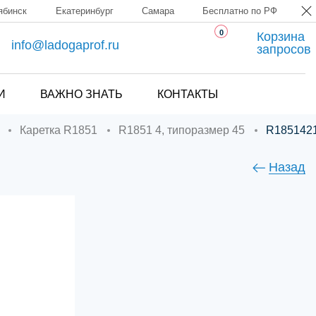
ябинск
Екатеринбург
Самара
Бесплатно по РФ
0
Корзина
info@ladogaprof.ru
запросов
И
ВАЖНО ЗНАТЬ
КОНТАКТЫ
Каретка R1851
R1851 4, типоразмер 45
R185142
Назад