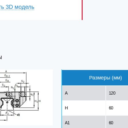
ть 3D модель
Ы
Размеры (мм)
A
120
H
60
A1
60