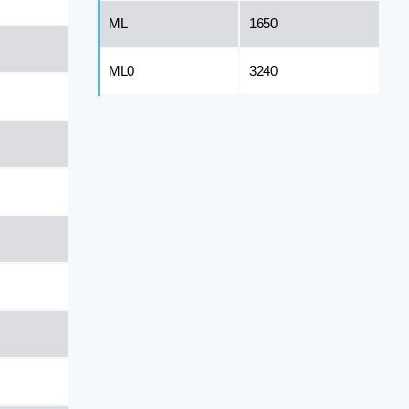
ML
1650
ML0
3240