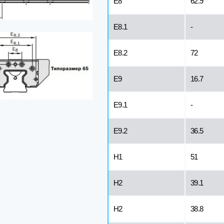
E8
62.9
Е8.1
-
E8.2
72
Е9
16.7
E9.1
-
E9.2
36.5
H1
51
H2
39.1
H2
38.8