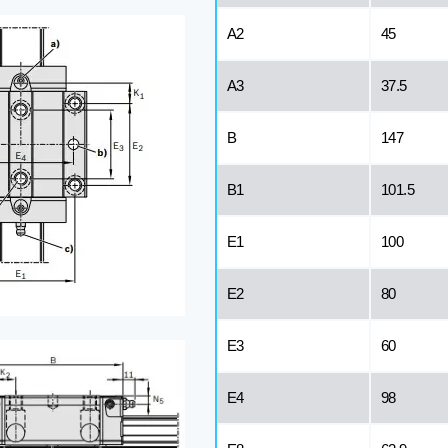
A2
45
A3
37.5
B
147
B1
101.5
E1
100
E2
80
E3
60
Е4
98