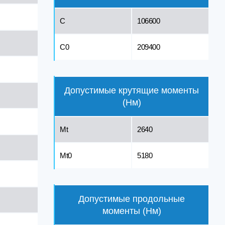
C
106600
C0
209400
Допустимые крутящие моменты
(Нм)
Mt
2640
Mt0
5180
Допустимые продольные
моменты (Нм)