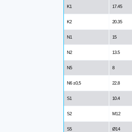
K1
17.45
K2
20.35
N1
15
N2
13.5
N5
8
N6 ±0,5
22.8
S1
10.4
S2
M12
S5
Ø14