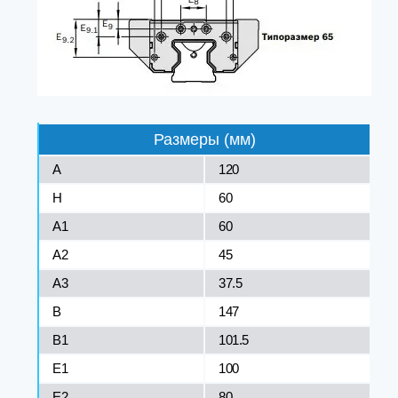
Размеры (мм)
A
120
H
60
A1
60
A2
45
A3
37.5
B
147
B1
101.5
E1
100
E2
80