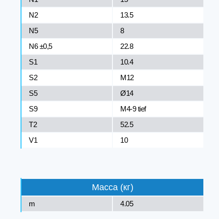
N2
13.5
N5
8
N6 ±0,5
22.8
S1
10.4
S2
M12
S5
Ø14
S9
M4-9 tief
T2
52.5
V1
10
Масса (кг)
m
4.05