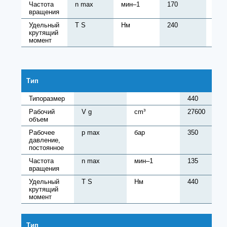
Частота
n max
мин–1
170
170
вращения
Удельный
T S
Нм
240
380
крутящий
момент
Тип
Типоразмер
440
Рабочий
V g
cm³
27600
объем
Рабочее
p max
бар
350
давление,
постоянное
Частота
n max
мин–1
135
вращения
Удельный
T S
Нм
440
крутящий
момент
Тип