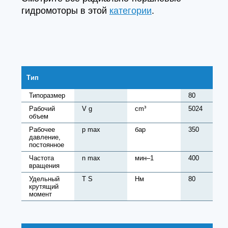
гидромоторы в этой
категории
.
Тип
Типоразмер
80
Рабочий
V g
cm³
5024
объем
Рабочее
p max
бар
350
давление,
постоянное
Частота
n max
мин–1
400
вращения
Удельный
T S
Нм
80
крутящий
момент