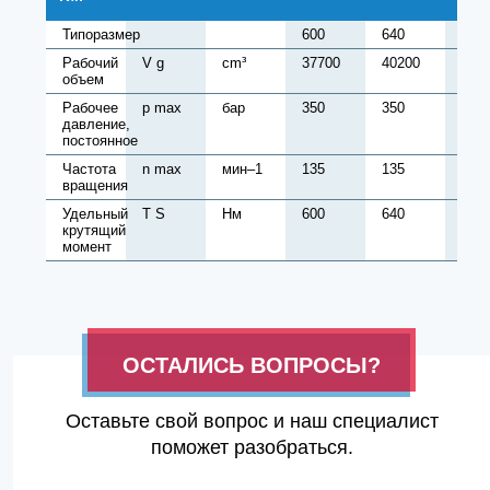
Типоразмер
600
640
680
Рабочий
V g
cm³
37700
40200
427
объем
Рабочее
p max
бар
350
350
350
давление,
постоянное
Частота
n max
мин–1
135
135
135
вращения
Удельный
T S
Нм
600
640
680
крутящий
момент
ОСТАЛИСЬ ВОПРОСЫ?
Оставьте свой вопрос и наш специалист
поможет разобраться.