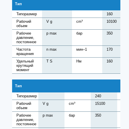
Тип
Типоразмер
160
Рабочий
V g
cm³
10100
объем
Рабочее
p max
бар
350
давление,
постоянное
Частота
n max
мин–1
170
вращения
Удельный
T S
Нм
160
крутящий
момент
Тип
Типоразмер
240
280
Рабочий
V g
cm³
15100
176
объем
Рабочее
p max
бар
350
350
давление,
постоянное