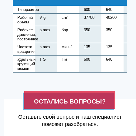
Типоразмер
600
640
680
Рабочий
V g
cm³
37700
40200
427
объем
Рабочее
p max
бар
350
350
350
давление,
постоянное
Частота
n max
мин–1
135
135
135
вращения
Удельный
T S
Нм
600
640
680
крутящий
момент
ОСТАЛИСЬ ВОПРОСЫ?
Оставьте свой вопрос и наш специалист
поможет разобраться.