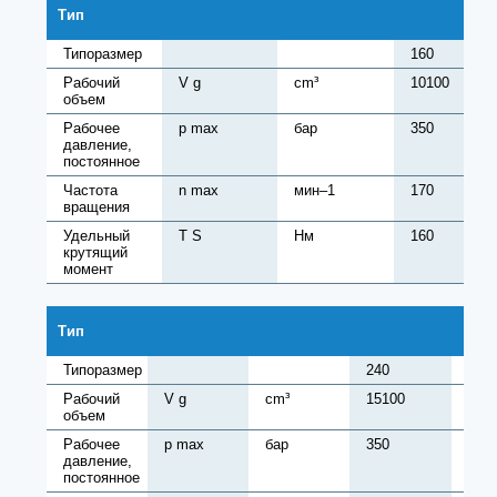
Тип
Типоразмер
160
Рабочий
V g
cm³
10100
объем
Рабочее
p max
бар
350
давление,
постоянное
Частота
n max
мин–1
170
вращения
Удельный
T S
Нм
160
крутящий
момент
Тип
Типоразмер
240
280
Рабочий
V g
cm³
15100
176
объем
Рабочее
p max
бар
350
350
давление,
постоянное