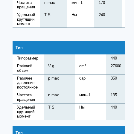
Частота
n max
мин–1
170
170
вращения
Удельный
T S
Нм
240
380
крутящий
момент
Тип
Типоразмер
440
Рабочий
V g
cm³
27600
объем
Рабочее
p max
бар
350
давление,
постоянное
Частота
n max
мин–1
135
вращения
Удельный
T S
Нм
440
крутящий
момент
Тип