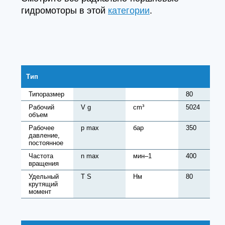
гидромоторы в этой
категории
.
Тип
Типоразмер
80
Рабочий
V g
cm³
5024
объем
Рабочее
p max
бар
350
давление,
постоянное
Частота
n max
мин–1
400
вращения
Удельный
T S
Нм
80
крутящий
момент