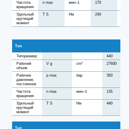
Частота
n max
мин–1
170
170
вращения
Удельный
T S
Нм
240
380
крутящий
момент
Тип
Типоразмер
440
Рабочий
V g
cm³
27600
объем
Рабочее
p max
бар
350
давление,
постоянное
Частота
n max
мин–1
135
вращения
Удельный
T S
Нм
440
крутящий
момент
Тип