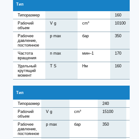
Тип
Типоразмер
160
Рабочий
V g
cm³
10100
объем
Рабочее
p max
бар
350
давление,
постоянное
Частота
n max
мин–1
170
вращения
Удельный
T S
Нм
160
крутящий
момент
Тип
Типоразмер
240
280
Рабочий
V g
cm³
15100
176
объем
Рабочее
p max
бар
350
350
давление,
постоянное