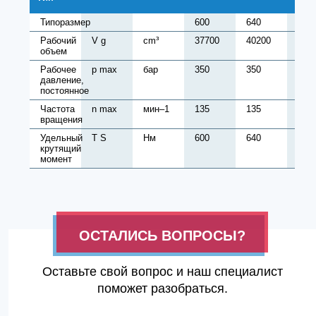
Типоразмер
600
640
680
Рабочий
V g
cm³
37700
40200
427
объем
Рабочее
p max
бар
350
350
350
давление,
постоянное
Частота
n max
мин–1
135
135
135
вращения
Удельный
T S
Нм
600
640
680
крутящий
момент
ОСТАЛИСЬ ВОПРОСЫ?
Оставьте свой вопрос и наш специалист
поможет разобраться.