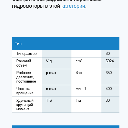
гидромоторы в этой
категории
.
Тип
Типоразмер
80
Рабочий
V g
cm³
5024
объем
Рабочее
p max
бар
350
давление,
постоянное
Частота
n max
мин–1
400
вращения
Удельный
T S
Нм
80
крутящий
момент