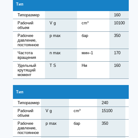
Тип
Типоразмер
160
Рабочий
V g
cm³
10100
объем
Рабочее
p max
бар
350
давление,
постоянное
Частота
n max
мин–1
170
вращения
Удельный
T S
Нм
160
крутящий
момент
Тип
Типоразмер
240
280
Рабочий
V g
cm³
15100
176
объем
Рабочее
p max
бар
350
350
давление,
постоянное