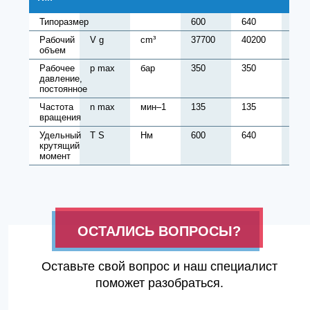
Типоразмер
600
640
680
Рабочий
V g
cm³
37700
40200
427
объем
Рабочее
p max
бар
350
350
350
давление,
постоянное
Частота
n max
мин–1
135
135
135
вращения
Удельный
T S
Нм
600
640
680
крутящий
момент
ОСТАЛИСЬ ВОПРОСЫ?
Оставьте свой вопрос и наш специалист
поможет разобраться.