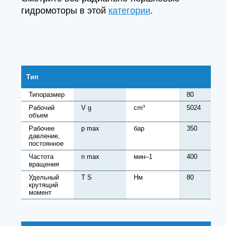
гидромоторы в этой
категории
.
Тип
Типоразмер
80
Рабочий
V g
cm³
5024
объем
Рабочее
p max
бар
350
давление,
постоянное
Частота
n max
мин–1
400
вращения
Удельный
T S
Нм
80
крутящий
момент