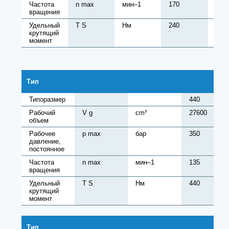
Частота
n max
мин–1
170
170
вращения
Удельный
T S
Нм
240
380
крутящий
момент
Тип
Типоразмер
440
Рабочий
V g
cm³
27600
объем
Рабочее
p max
бар
350
давление,
постоянное
Частота
n max
мин–1
135
вращения
Удельный
T S
Нм
440
крутящий
момент
Тип