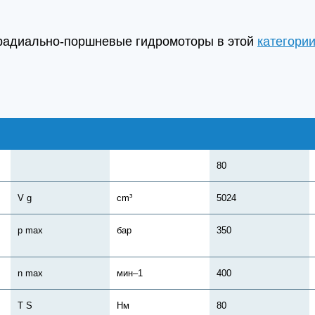
радиально-поршневые гидромоторы в этой
категори
80
V g
cm³
5024
,
p max
бар
350
n max
мин–1
400
T S
Нм
80