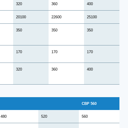
320
360
400
20100
22600
25100
350
350
350
170
170
170
320
360
400
CBP 560
480
520
560