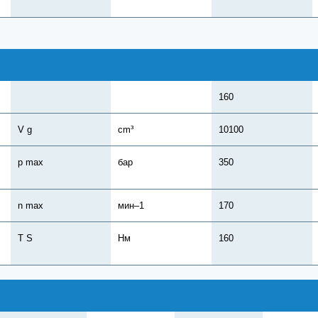
160
V g
cm³
10100
,
p max
бар
350
n max
мин–1
170
T S
Нм
160