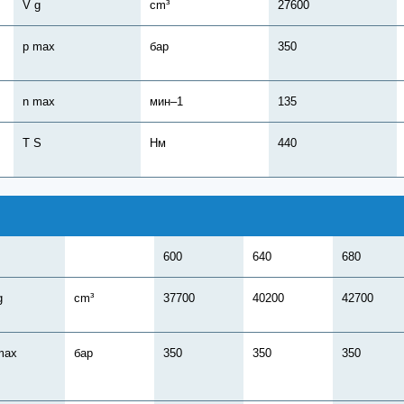
V g
cm³
27600
,
p max
бар
350
n max
мин–1
135
T S
Нм
440
600
640
680
g
cm³
37700
40200
42700
max
бар
350
350
350