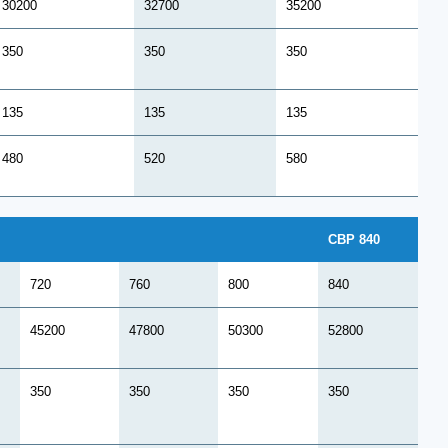
30200
32700
35200
350
350
350
135
135
135
480
520
580
CBP 840
720
760
800
840
45200
47800
50300
52800
350
350
350
350