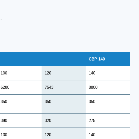
и
.
CBP 140
100
120
140
6280
7543
8800
350
350
350
390
320
275
100
120
140