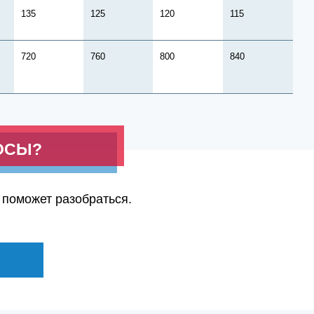
135
125
120
115
720
760
800
840
ОСЫ?
 поможет разобраться.