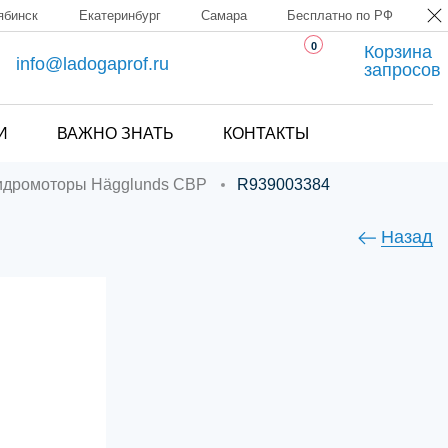
ябинск
Екатеринбург
Самара
Бесплатно по РФ
0
Корзина
info@ladogaprof.ru
запросов
И
ВАЖНО ЗНАТЬ
КОНТАКТЫ
гидромоторы Hägglunds CBP
R939003384
Назад