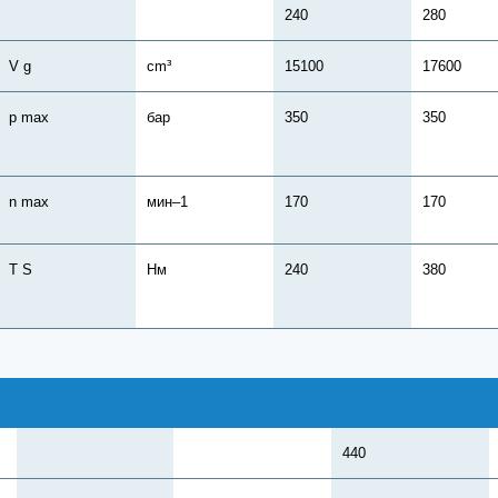
240
280
V g
cm³
15100
17600
p max
бар
350
350
n max
мин–1
170
170
T S
Нм
240
380
440