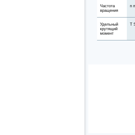
Частота
n 
вращения
Удельный
T 
крутящий
момент