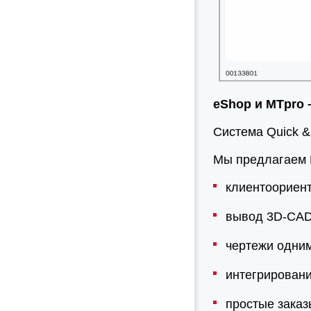
eShop и MTpro 
Система Quick &
Мы предлагаем 
клиентоориен
вывод 3D-CAD
чертежи одни
интегрирован
простые зака