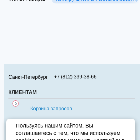
+7 (812) 339-38-66
Санкт-Петербург
+7 (499) 346-65-02
Москва
КЛИЕНТАМ
+7 (831) 219-95-94
Нижний Новгород
Сервис
0
+7 (861) 238-85-70
Краснодар
Корзина запросов
Аналоги
+7 (474) 220-01-78
Липецк
Важно знать
Пользуясь нашим сайтом, Вы
+7 (351) 711-15-87
Челябинск
соглашаетесь с тем, что мы используем
Контакты
+7 (343) 226-97-23
Екатеринбург