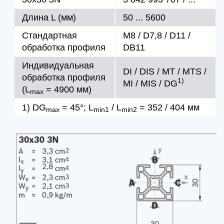
Длина L (мм)
50 ... 5600
Стандартная
M8 / D7,8 / D11 /
обработка профиля
DB11
Индивидуальная
DI / DIS / MT / MTS /
обработка профиля
1)
MI / MIS / DG
(L
= 4900 мм)
max
1) DG
= 45°; L
/ L
= 352 / 404 мм
max
min1
min2