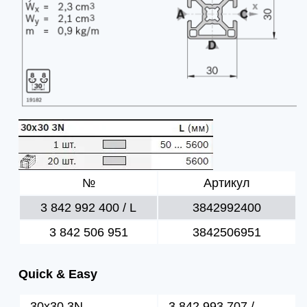
№
Артикул
3 842 992 400 / L
3842992400
3 842 506 951
3842506951
Quick & Easy
30x30 3N
3 842 993 707 / ...