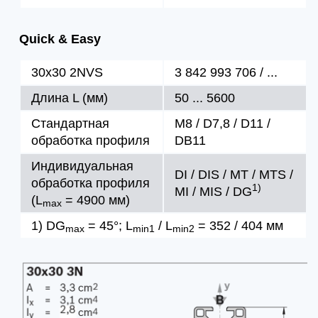
Quick & Easy
30x30 2NVS
3 842 993 706 / ...
Длина L (мм)
50 ... 5600
Стандартная
M8 / D7,8 / D11 /
обработка профиля
DB11
Индивидуальная
DI / DIS / MT / MTS /
обработка профиля
1)
MI / MIS / DG
(L
= 4900 мм)
max
1) DG
= 45°; L
/ L
= 352 / 404 мм
max
min1
min2