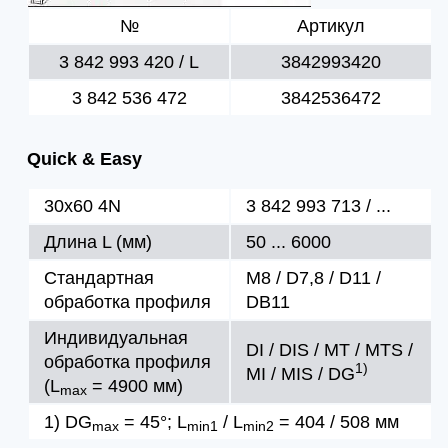
№
Артикул
3 842 993 420 / L
3842993420
3 842 536 472
3842536472
Quick & Easy
30x60 4N
3 842 993 713 / ...
Длина L (мм)
50 ... 6000
Стандартная
M8 / D7,8 / D11 /
обработка профиля
DB11
Индивидуальная
DI / DIS / MT / MTS /
обработка профиля
1)
MI / MIS / DG
(L
= 4900 мм)
max
1) DG
= 45°; L
/ L
= 404 / 508 мм
max
min1
min2