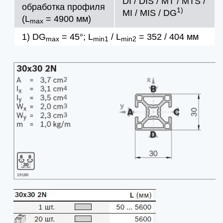
DI / DIS / MT / MTS /
обработка профиля
1)
MI / MIS / DG
(L
= 4900 мм)
max
1) DG
= 45°; L
/ L
= 352 / 404 мм
max
min1
min2