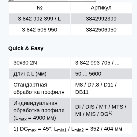
№
Артикул
3 842 992 399 / L
3842992399
3 842 506 950
3842506950
Quick & Easy
30x30 2N
3 842 993 705 / ...
Длина L (мм)
50 ... 5600
Стандартная
M8 / D7,8 / D11 /
обработка профиля
DB11
Индивидуальная
DI / DIS / MT / MTS /
обработка профиля
1)
MI / MIS / DG
(L
= 4900 мм)
max
1) DG
= 45°; L
/ L
= 352 / 404 мм
max
min1
min2