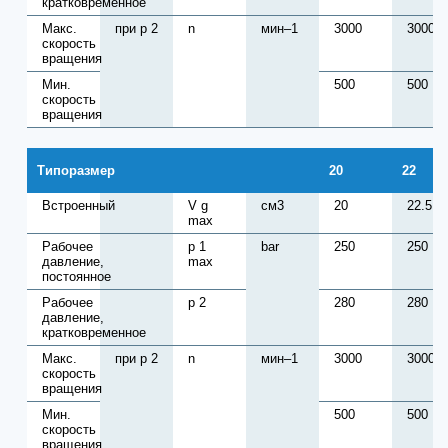
кратковременное
Макс.
при p 2
n
мин–1
3000
3000
скорость
вращения
Мин.
500
500
скорость
вращения
Типоразмер
20
22
Встроенный
V g
см3
20
22.5
max
Рабочее
p 1
bar
250
250
давление,
max
постоянное
Рабочее
p 2
280
280
давление,
кратковременное
Макс.
при p 2
n
мин–1
3000
3000
скорость
вращения
Мин.
500
500
скорость
вращения