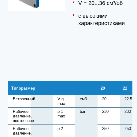
V = 20...36 см³/об
с высокими
характеристиками
Типоразмер
20
22
Встроенный
V g
см3
20
22.5
max
Рабочее
p 1
bar
230
230
давление,
max
постоянное
Рабочее
p 2
250
250
давление,