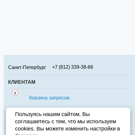
+7 (812) 339-38-66
Санкт-Петербург
+7 (499) 346-65-02
Москва
КЛИЕНТАМ
+7 (831) 219-95-94
Нижний Новгород
Сервис
0
+7 (861) 238-85-70
Краснодар
Корзина запросов
Аналоги
+7 (474) 220-01-78
Липецк
Важно знать
Пользуясь нашим сайтом, Вы
+7 (351) 711-15-87
Челябинск
соглашаетесь с тем, что мы используем
Контакты
+7 (343) 226-97-23
Екатеринбург
cookies. Вы можете изменить настройки в
Компания
+7 (846) 970-70-95
Самара
Адрес:
196084, Санкт-Петербург, ул. Парковая д.6А