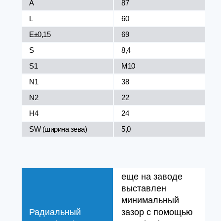
A
87
L
60
E±0,15
69
S
8,4
S1
M10
N1
38
N2
22
H4
24
SW (ширина зева)
5,0
еще на заводе
выставлен
минимальный
Радиальный
зазор с помощью