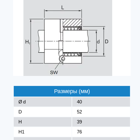
Размеры (мм)
Ø d
40
D
52
H
39
H1
76