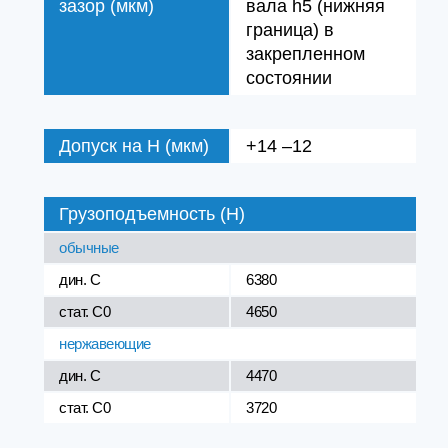
зазор (мкм)
вала h5 (нижняя
граница) в
закрепленном
состоянии
Допуск на H (мкм)
+14 –12
Грузоподъемность (Н)
обычные
дин. C
6380
стат. C0
4650
нержавеющие
дин. C
4470
стат. C0
3720