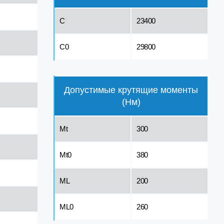
C
23400
C0
29800
Допустимые крутящие моменты
(Нм)
Mt
300
Mt0
380
ML
200
ML0
260