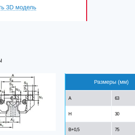
ть 3D модель
Ы
Размеры (мм)
A
63
H
30
B+0,5
75