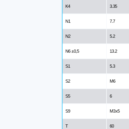
K4
3.35
N1
7.7
N2
5.2
N6 ±0,5
13.2
S1
5.3
S2
M6
S5
6
S9
M3x5
T
60