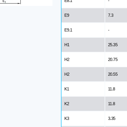
E8.1
-
E9
7.3
E9.1
-
H1
25.35
H2
20.75
H2
20.55
K1
11.8
K2
11.8
K3
3.35