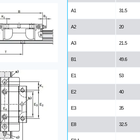
A1
31.5
A2
20
A3
21.5
B1
49.6
E1
53
E2
40
E3
35
E8
32.5