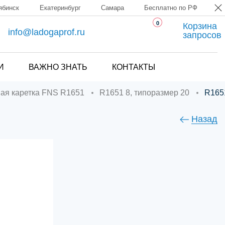
ябинск
Екатеринбург
Самара
Бесплатно по РФ
0
Корзина
info@ladogaprof.ru
запросов
И
ВАЖНО ЗНАТЬ
КОНТАКТЫ
ная каретка FNS R1651
R1651 8, типоразмер 20
R16
Назад