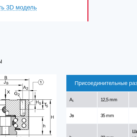
ть 3D модель
Ы
Присоединительные ра
A₁
12,5 mm
Jв
35 mm
Ш