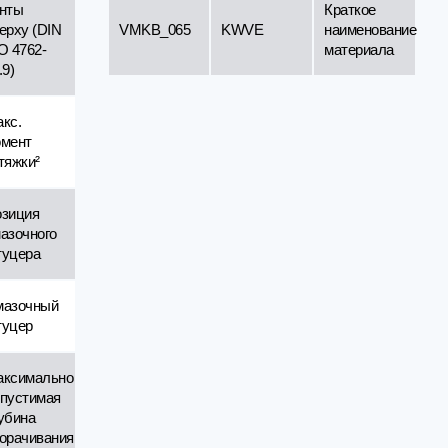
нты
Краткое
ерху (DIN
VMKB_065
KWVE
наименование
O 4762-
материала
.9)
кс.
мент
тяжки²
зиция
азочного
уцера
мазочный
уцер
ксимально
пустимая
убина
орачивания