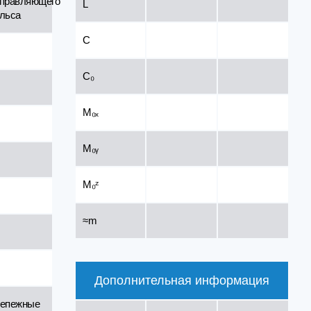
правляющего
L
льса
C
C₀
M₀ₓ
M₀ᵧ
M₀ᶻ
≈m
Дополнительная информация
епежные