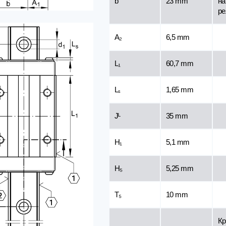
b
23 mm
на
ре
A₂
6,5 mm
L₁
60,7 mm
Lₛ
1,65 mm
Jᴸ
35 mm
H₁
5,1 mm
H₅
5,25 mm
T₅
10 mm
Кр