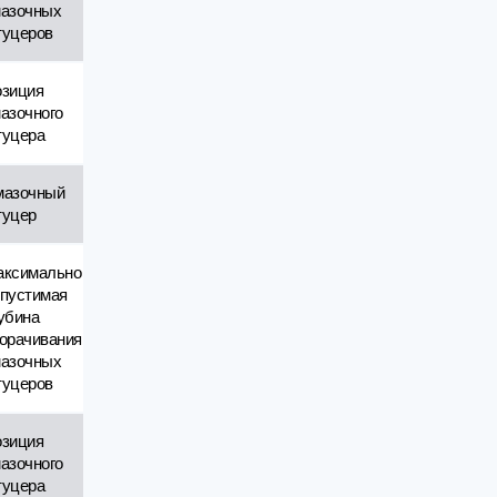
азочных
уцеров
зиция
азочного
уцера
мазочный
уцер
ксимально
пустимая
убина
орачивания
азочных
уцеров
зиция
азочного
уцера