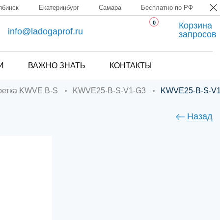
ябинск
Екатеринбург
Самара
Бесплатно по РФ
0
Корзина
info@ladogaprof.ru
запросов
И
ВАЖНО ЗНАТЬ
КОНТАКТЫ
аретка KWVE B-S
KWVE25-B-S-V1-G3
KWVE25-B-S-V
Назад