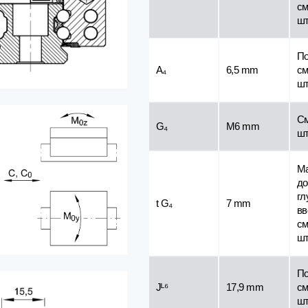
см
шт
По
A₄
6,5 mm
см
шт
С
G₄
M6 mm
шт
Ма
до
гл
t G₄
7 mm
вв
см
шт
По
Jᴸ⁶
17,9 mm
см
шт