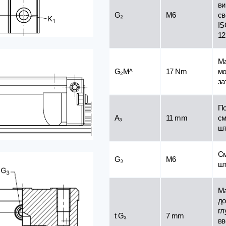
ви
G₂
M6
св
IS
12
Ма
G₂Mᴬ
17 Nm
мо
за
По
A₃
11 mm
см
шт
С
G₃
M6
шт
Ма
до
гл
t G₃
7 mm
вв