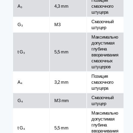
Позиция
A₃
4,3 mm
смазочного
штуцера
Смазочный
G₃
M3
штуцер
Максимально
допустимая
глубина
t G₃
5,5 mm
вворачивания
смазочных
штуцеров
Позиция
A₄
3,2 mm
смазочного
штуцера
Смазочный
G₄
M3 mm
штуцер
Максимально
допустимая
глубина
t G₄
5,5 mm
вворачивания