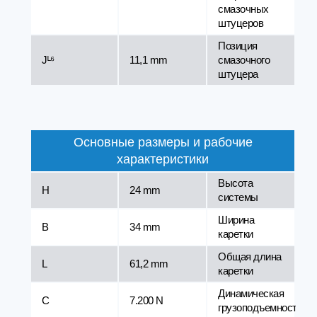
смазочных
штуцеров
Позиция
Jᴸ⁶
11,1 mm
смазочного
штуцера
Основные размеры и рабочие
характеристики
Высота
H
24 mm
системы
Ширина
B
34 mm
каретки
Общая длина
L
61,2 mm
каретки
Динамическая
C
7.200 N
грузоподъемность¹