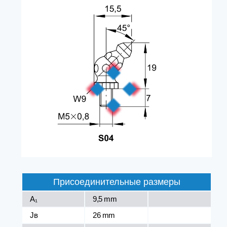
Присоединительные размеры
A₁
9,5 mm
Jв
26 mm