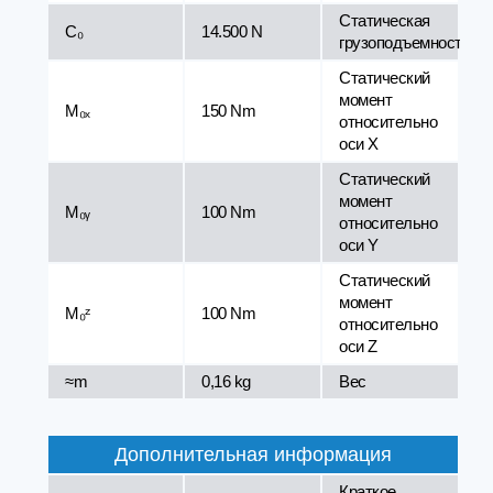
Статическая
C₀
14.500 N
грузоподъемность¹
Статический
момент
M₀ₓ
150 Nm
относительно
оси X
Статический
момент
M₀ᵧ
100 Nm
относительно
оси Y
Статический
момент
M₀ᶻ
100 Nm
относительно
оси Z
≈m
0,16 kg
Вес
Дополнительная информация
Краткое