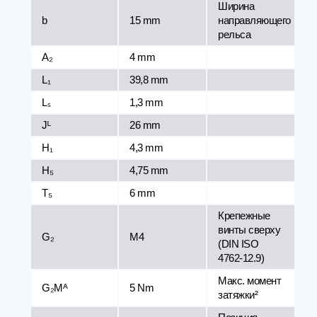
Ширина
b
15 mm
направляющего
рельса
A₂
4 mm
L₁
39,8 mm
Lₛ
1,3 mm
Jᴸ
26 mm
H₁
4,3 mm
H₅
4,75 mm
T₅
6 mm
Крепежные
винты сверху
G₂
M4
(DIN ISO
4762-12.9)
Макс. момент
G₂Mᴬ
5 Nm
затяжки²