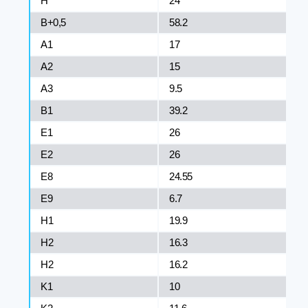
H
24
B+0,5
58.2
A1
17
A2
15
A3
9.5
B1
39.2
E1
26
E2
26
E8
24.55
E9
6.7
H1
19.9
H2
16.3
H2
16.2
K1
10