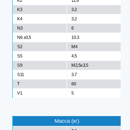
K2
11.6
K3
3.2
K4
3.2
N3
6
N6 ±0,5
10.3
S2
M4
S5
4.5
S9
M2,5x3,5
S11
3.7
T
60
V1
5
Масса (кг)