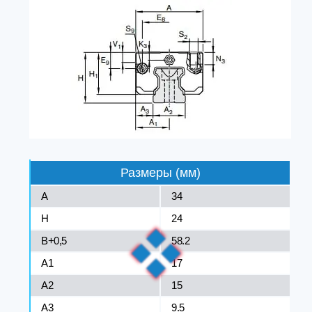
Размеры (мм)
A
34
H
24
B+0,5
58.2
A1
17
A2
15
A3
9.5