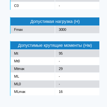
C0
-
Допустимая нагрузка (Н)
Fmax
3000
Допустимые крутящие моменты (Нм)
Mt
95
Mt0
-
Mtmax
29
ML
-
ML0
-
MLmax
16