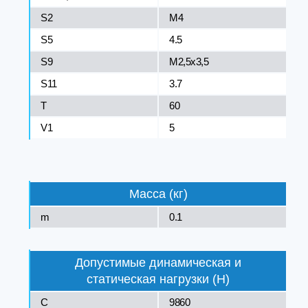
S2
M4
S5
4.5
S9
M2,5x3,5
S11
3.7
T
60
V1
5
Масса (кг)
m
0.1
Допустимые динамическая и
статическая нагрузки (Н)
C
9860