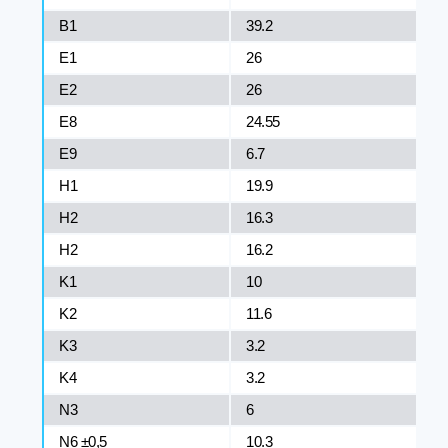
B1
39.2
E1
26
E2
26
E8
24.55
E9
6.7
H1
19.9
H2
16.3
H2
16.2
K1
10
K2
11.6
K3
3.2
K4
3.2
N3
6
N6 ±0,5
10.3