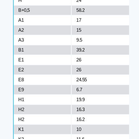
H
24
B+0,5
58.2
A1
17
A2
15
A3
9.5
B1
39.2
E1
26
E2
26
E8
24.55
E9
6.7
H1
19.9
H2
16.3
H2
16.2
K1
10