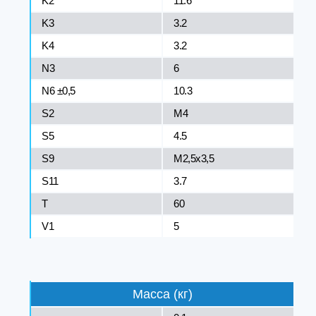
K2
11.6
K3
3.2
K4
3.2
N3
6
N6 ±0,5
10.3
S2
M4
S5
4.5
S9
M2,5x3,5
S11
3.7
T
60
V1
5
Масса (кг)