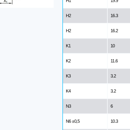
H1
19.9
H2
16.3
H2
16.2
K1
10
K2
11.6
K3
3.2
K4
3.2
N3
6
N6 ±0,5
10.3