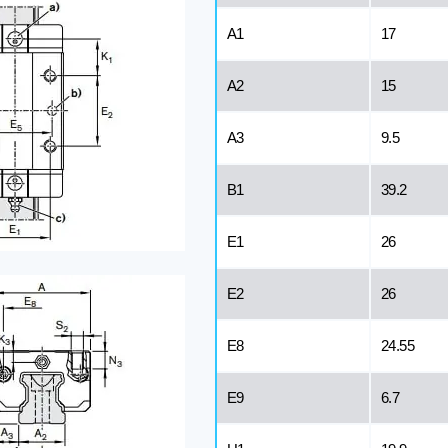
A1
17
A2
15
A3
9.5
B1
39.2
E1
26
E2
26
E8
24.55
E9
6.7