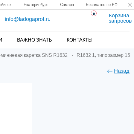
ябинск
Екатеринбург
Самара
Бесплатно по РФ
0
Корзина
info@ladogaprof.ru
запросов
И
ВАЖНО ЗНАТЬ
КОНТАКТЫ
юминиевая каретка SNS R1632
R1632 1, типоразмер 15
Назад