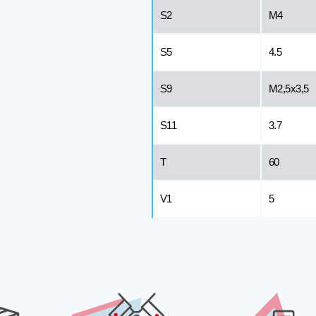
S2
M4
S5
4.5
S9
M2,5x3,5
S11
3.7
T
60
V1
5