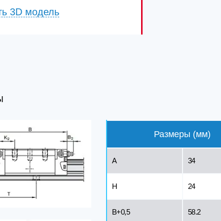
ть 3D модель
Ы
Размеры (мм)
A
34
H
24
B+0,5
58.2