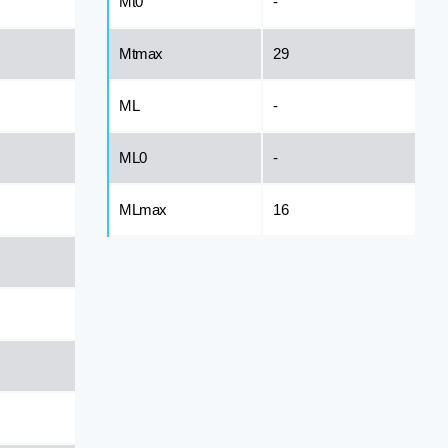
Mt0
-
Mtmax
29
ML
-
ML0
-
MLmax
16