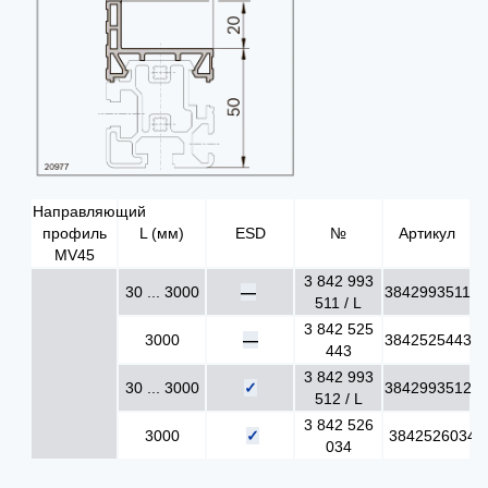
Направляющий
профиль
L (мм)
ESD
№
Артикул
MV45
3 842 993
30 ... 3000
—
3842993511
511 / L
3 842 525
3000
—
3842525443
443
3 842 993
30 ... 3000
✓
3842993512
512 / L
3 842 526
3000
✓
3842526034
034