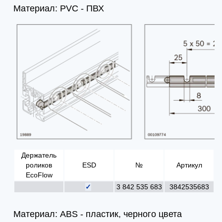
Материал: PVC - ПВХ
Держатель
роликов
ESD
№
Артикул
EcoFlow
✓
3 842 535 683
3842535683
Материал: ABS - пластик, черного цвета