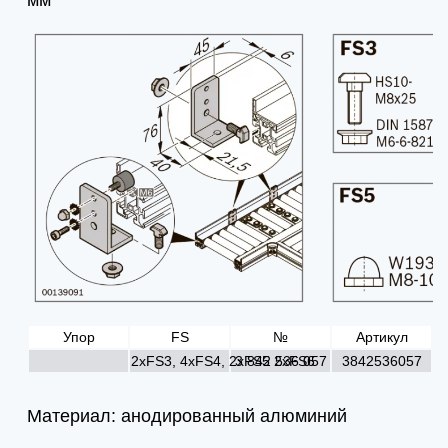
мм
Упор
FS
№
Артикул
2xFS3, 4xFS4, 2xFS5 2xFS6
3 842 536 057
3842536057
Материал: анодированный алюминий