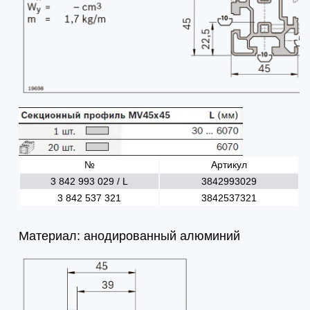
№
Артикул
3 842 993 029 / L
3842993029
3 842 537 321
3842537321
Материал: анодированный алюминий