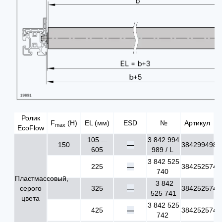
Ролик
F
(Н)
EL (мм)
ESD
№
Артикул
max
EcoFlow
105 ...
3 842 994
150
—
3842994989
605
989 / L
3 842 525
225
—
3842525740
740
Пластмассовый,
3 842
серого
325
—
3842525741
525 741
цвета
3 842 525
425
—
3842525742
742