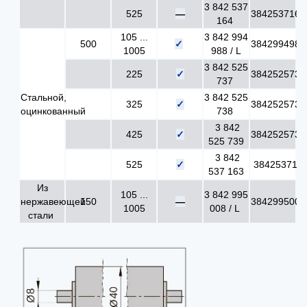
3 842 537
525
—
3842537164
164
105 ...
3 842 994
500
✓
3842994988
1005
988 / L
3 842 525
225
✓
384252573
737
Стальной,
3 842 525
325
✓
384252573
оцинкованный
738
3 842
425
✓
384252573
525 739
3 842
525
✓
384253716
537 163
Из
105 ...
3 842 995
нержавеющей
150
—
384299500
1005
008 / L
стали