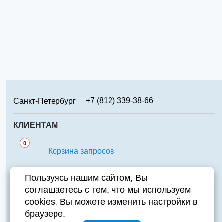
+7 (812) 339-38-66
Санкт-Петербург
+7 (499) 346-65-02
Москва
КЛИЕНТАМ
+7 (831) 219-95-94
Нижний Новгород
Сервис
0
+7 (861) 238-85-70
Краснодар
Корзина запросов
Аналоги
+7 (474) 220-01-78
Липецк
Важно знать
Пользуясь нашим сайтом, Вы
+7 (351) 711-15-87
Челябинск
соглашаетесь с тем, что мы используем
Контакты
+7 (343) 226-97-23
Екатеринбург
cookies. Вы можете изменить настройки в
Компания
+7 (846) 970-70-95
Самара
Адрес:
196084, Санкт-Петербург, ул. Парковая д.6А
браузере.