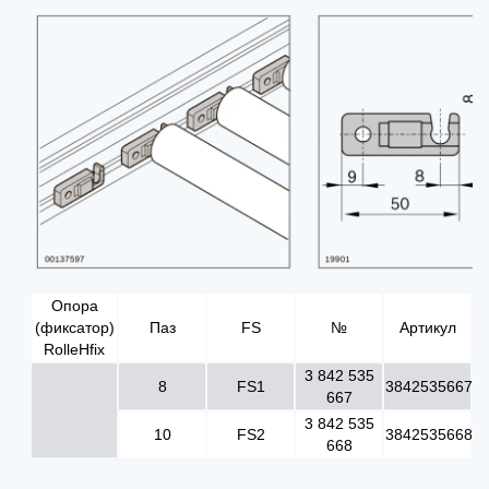
Опора
(фиксатор)
Паз
FS
№
Артикул
RolleНfix
3 842 535
8
FS1
3842535667
667
3 842 535
10
FS2
3842535668
668