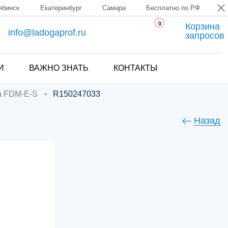
ябинск
Екатеринбург
Самара
Бесплатно по РФ
0
Корзина
info@ladogaprof.ru
запросов
И
ВАЖНО ЗНАТЬ
КОНТАКТЫ
ка FDM-E-S
R150247033
Назад