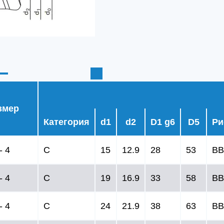
змер
Категория
d1
d2
D1 g6
D5
Ри
- 4
C
15
12.9
28
53
BB
- 4
C
19
16.9
33
58
BB
- 4
C
24
21.9
38
63
BB