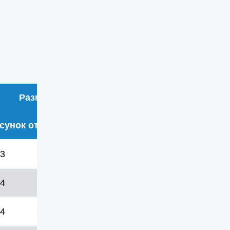
Размеры (мм)
сунок отверстий
D6
D7
L
L3
L4
L10
3
40
6.6
72
12
10
60
4
45
6.6
82
12
10
70
4
50
6.6
82
12
10
70