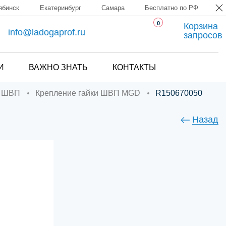
ябинск
Екатеринбург
Самара
Бесплатно по РФ
0
Корзина
info@ladogaprof.ru
запросов
И
ВАЖНО ЗНАТЬ
КОНТАКТЫ
к ШВП
Крепление гайки ШВП MGD
R150670050
Назад