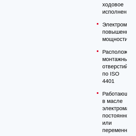
ходовое
исполнение
Электромагн
повышенной
мощности
Расположен
монтажных
отверстий
по ISO
4401
Работающие
в масле
электромагн
постоянного
или
переменного