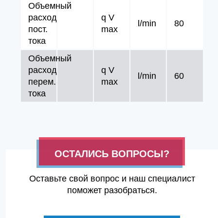
Объемный
расход
q V
l/min
80
пост.
max
тока
Объемный
расход
q V
l/min
60
перем.
max
тока
ОСТАЛИСЬ ВОПРОСЫ?
Оставьте свой вопрос и наш специалист
поможет разобраться.