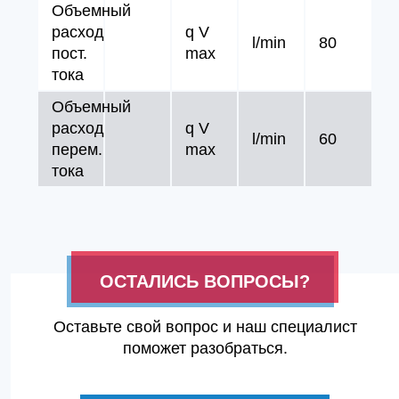
Объемный
расход
q V
l/min
80
пост.
max
тока
Объемный
расход
q V
l/min
60
перем.
max
тока
ОСТАЛИСЬ ВОПРОСЫ?
Оставьте свой вопрос и наш специалист
поможет разобраться.