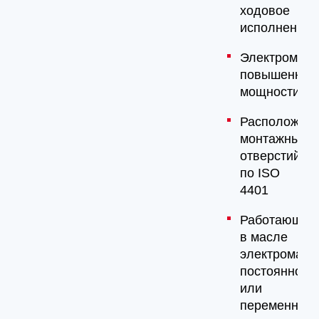
ходовое
исполнение
Электромагн
повышенной
мощности
Расположен
монтажных
отверстий
по ISO
4401
Работающие
в масле
электромагн
постоянного
или
переменного