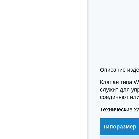
Описание изд
Клапан типа W
служит для уп
соединяют или
Технические х
Типоразмер