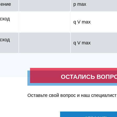
ление
p max
сход
q V max
сход
q V max
ОСТАЛИСЬ ВОПР
Оставьте свой вопрос и наш специалист