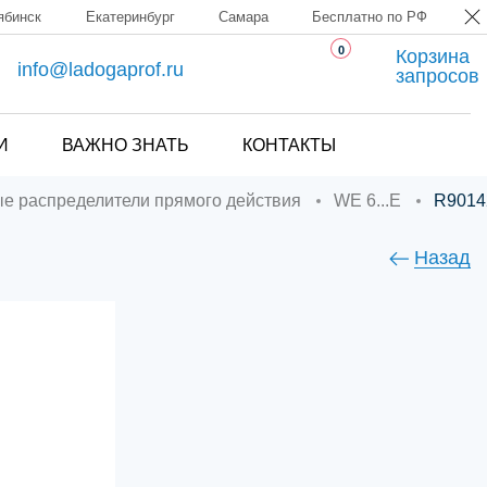
ябинск
Екатеринбург
Самара
Бесплатно по РФ
0
Корзина
info@ladogaprof.ru
запросов
И
ВАЖНО ЗНАТЬ
КОНТАКТЫ
ые распределители прямого действия
WE 6...E
R901
Назад