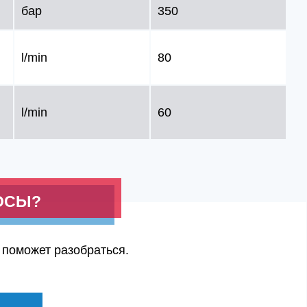
бар
350
l/min
80
l/min
60
ОСЫ?
 поможет разобраться.