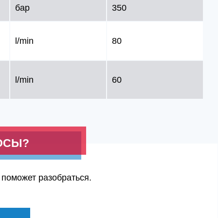
бар
350
l/min
80
l/min
60
ОСЫ?
 поможет разобраться.