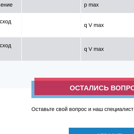
ление
p max
сход
q V max
сход
q V max
ОСТАЛИСЬ ВОПР
Оставьте свой вопрос и наш специалист