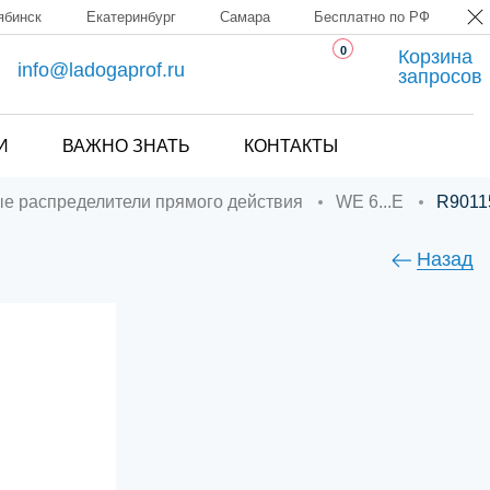
ябинск
Екатеринбург
Самара
Бесплатно по РФ
0
Корзина
info@ladogaprof.ru
запросов
И
ВАЖНО ЗНАТЬ
КОНТАКТЫ
ые распределители прямого действия
WE 6...E
R901
Назад