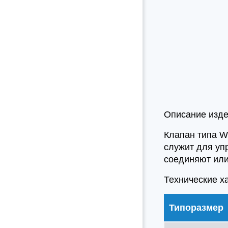
Описание изд
Клапан типа W
служит для уп
соединяют или
Технические х
Типоразмер