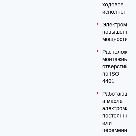
ходовое
исполнение
Электромагн
повышенной
мощности
Расположен
монтажных
отверстий
по ISO
4401
Работающие
в масле
электромагн
постоянного
или
переменного