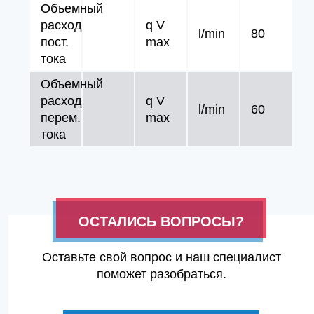
Объемный
расход
q V
l/min
80
пост.
max
тока
Объемный
расход
q V
l/min
60
перем.
max
тока
ОСТАЛИСЬ ВОПРОСЫ?
Оставьте свой вопрос и наш специалист
поможет разобраться.