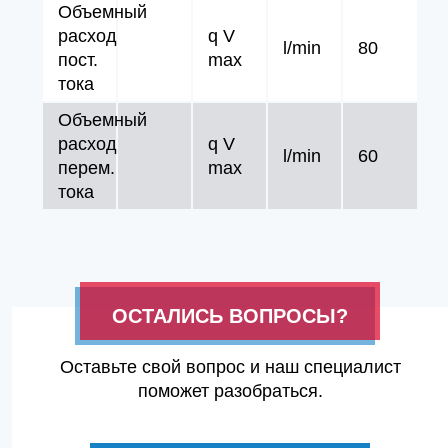
Объемный
расход
q V
l/min
80
пост.
max
тока
Объемный
расход
q V
l/min
60
перем.
max
тока
ОСТАЛИСЬ ВОПРОСЫ?
Оставьте свой вопрос и наш специалист
поможет разобраться.