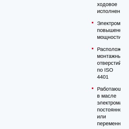
ходовое
исполнение
Электромагн
повышенной
мощности
Расположен
монтажных
отверстий
по ISO
4401
Работающие
в масле
электромагн
постоянного
или
переменного