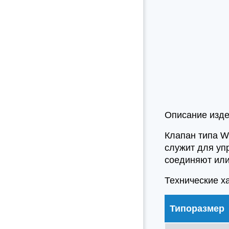
Описание изд
Клапан типа W
служит для уп
соединяют или
Технические х
Типоразмер