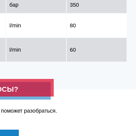
бар
350
l/min
80
l/min
60
ОСЫ?
 поможет разобраться.