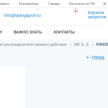
ябинск
Екатеринбург
Самара
Бесплатно по РФ
0
Корзина
info@ladogaprof.ru
запросов
И
ВАЖНО ЗНАТЬ
КОНТАКТЫ
ые распределители прямого действия
WE 6...E
R900
Назад