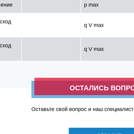
ление
p max
сход
q V max
сход
q V max
ОСТАЛИСЬ ВОПР
Оставьте свой вопрос и наш специалист