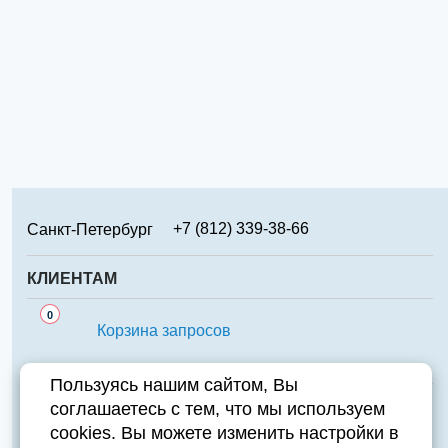
+7 (812) 339-38-66
Санкт-Петербург
+7 (499) 346-65-02
Москва
КЛИЕНТАМ
+7 (831) 219-95-94
Нижний Новгород
Сервис
0
+7 (861) 238-85-70
Краснодар
Корзина запросов
Аналоги
+7 (474) 220-01-78
Липецк
Важно знать
Пользуясь нашим сайтом, Вы
+7 (351) 711-15-87
Челябинск
соглашаетесь с тем, что мы используем
Контакты
+7 (343) 226-97-23
Екатеринбург
cookies. Вы можете изменить настройки в
Компания
+7 (846) 970-70-95
Самара
Адрес:
196084, Санкт-Петербург, ул. Парковая д.6А