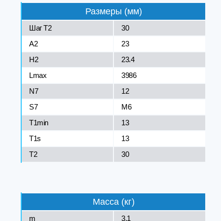
Размеры (мм)
Шаг Т2
30
A2
23
H2
23.4
Lmax
3986
N7
12
S7
M6
T1min
13
T1s
13
T2
30
Масса (кг)
m
3.1